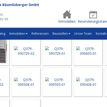
us Bäumlisberger GmbH
- Q379
au
 80 98
Immobilien
Reservierungsstan
alog
Immobilien
Referenzen
Baustellen
Unser Team
Kontakt