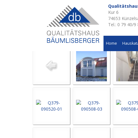
Qualitätsha
Kur 6
Aktuelle Baustellen 
74653 Künzels
Tel.: 0 79 40/9
Wohnhausneubau in Öhringen
Home
Hauskat